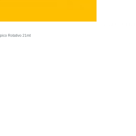
ALUGUER 
pico Rotativo 21mt
EMPI
ESC