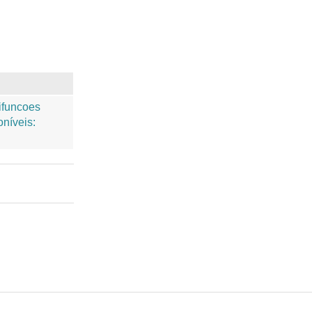
tifuncoes
níveis: