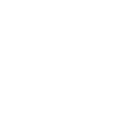
ALUGUER CARRINHA CAIXA ABERTA
PICK UP 4X4
UER MAQUINAS FLORESTAIS
MINI PÁ C/ DESTROÇADOR FLORESTAL
ESCAVADORA COM DESTROÇADOR FLORESTAL
DORES DIESEL
GERADORES DIESEL
QUINAS
A MANITOU MT 1840
S PARA TRANSMISSÕES
RES E BOMBAS HIDRAULICAS
LHADOR TELESCÓPICO 17 METROS