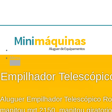
Menu
Empilhador Telescópic
Aluguer Empilhador Telescópico Rot
manitou mrt 2150, manitou giratorio