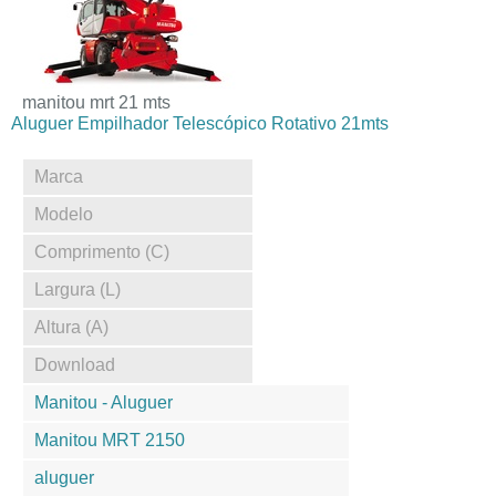
manitou mrt 21 mts
Aluguer Empilhador Telescópico Rotativo 21mts
Marca
Modelo
Comprimento (C)
Largura (L)
Altura (A)
Download
Manitou - Aluguer
Manitou MRT 2150
aluguer