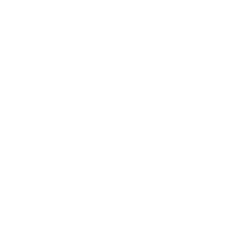
MINIGIRATÓRIA DE 3000KG
MINIGIRATÓRIA DE 5500KG
MINIGIRATÓRIA DE 8000KG
ESCAVADORA 22 TON
ACESSÓRIOS PARA MINIESCAVADORAS
ESCAVADORA DE PNEUS
CARREGADORAS
MINICARREGADORA DE RODAS
MINICARREGADORA DE RASTOS
ACESSÓRIOS PARA MINICARREGADORAS
MINICARREGADORA BOBCAT 1MT LARGURA
AFORMAS ELEVATÓRIAS
PLATAFORMA ELEVATÓRIA DE 16MT
PLATAFORMA ELEVATÓRIA DE 26MT
PLATAFORMA ELEVATÓRIA ARANHA 19MTS
ROESCAVADORAS
UER COMERCIAIS