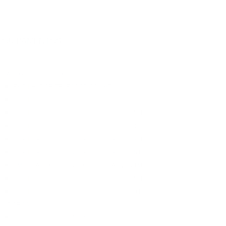
EQUIPAMENTOS
LHADORES TELESCÓPICOS
EMPILHADOR TELESCÓPICO 6MT
EMPILHADOR TELESCÓPICO 17/ 18 MTS
EMPILHADOR TELESCÓPICO ROTATIVO 15MT
EMPILHADOR TELESCÓPICO ROTATIVO DE 16 MTS
EMPILHADOR TELESCÓPICO ROTATIVO 17MT
EMPILHADOR TELESCÓPICO ROTATIVO 18 MTS
EMPILHADOR TELESCÓPICO ROTATIVO 21MT
EMPILHADOR TELESCÓPICO ROTATIVO 25MT
EMPILHADOR TELESCÓPICO ROTATIVO 30 MTS
AVADORAS
MINIGIRATÓRIA DE 1500KG