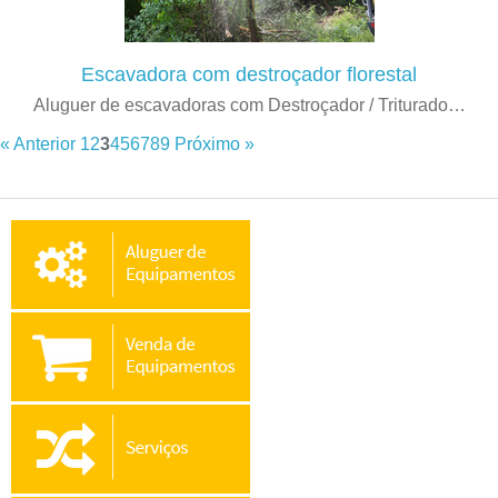
Escavadora com destroçador florestal
Aluguer de escavadoras com Destroçador / Triturado…
« Anterior
1
2
3
4
5
6
7
8
9
Próximo »