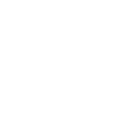
ESCAVADORAS
MINIGIRATÓRIA DE 1500KG
MINIGIRATÓRIA DE 3000KG
MINIGIRATÓRIA DE 5500KG
MINIGIRATÓRIA DE 8000KG
ESCAVADORA 22 TON
ACESSÓRIOS PARA
MINIESCAVADORAS
ESCAVADORA DE PNEUS
MINICARREGADORAS
MINICARREGADORA DE RODAS
MINICARREGADORA DE RASTOS
ACESSÓRIOS PARA
MINICARREGADORAS
MINICARREGADORA BOBCAT 1MT
LARGURA
PLATAFORMAS ELEVATÓRIAS