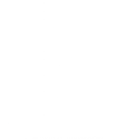
PLATAFORMA ELEVATÓRIA DE 16MT
PLATAFORMA ELEVATÓRIA DE 26MT
PLATAFORMA ELEVATÓRIA ARANHA
19MTS
RETROESCAVADORAS
ALUGUER COMERCIAIS
ALUGUER CARRINHA CAIXA ABERTA
PICK UP 4X4
ALUGUER MAQUINAS FLORESTAIS
MINI PÁ C/ DESTROÇADOR
FLORESTAL
ESCAVADORA COM DESTROÇADOR
FLORESTAL
GERADORES DIESEL
GERADORES DIESEL
VENDA MAQUINAS
VENDA MANITOU MT 1840
PECAS PARA TRANSMISSÕES