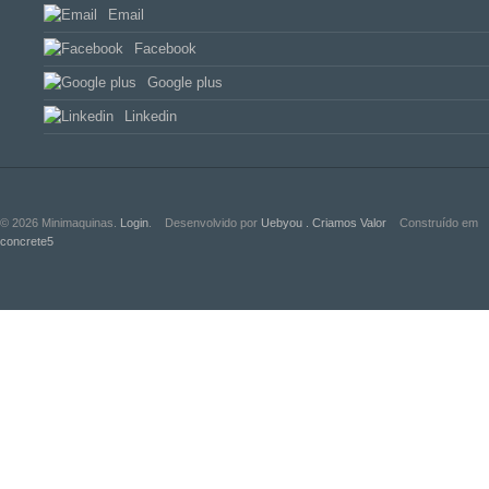
Email
Facebook
Google plus
Linkedin
© 2026 Minimaquinas.
Login
.
Desenvolvido por
Uebyou . Criamos Valor
Construído em
concrete5