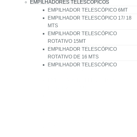
Aluguer
EMPILHADORES TELESCÓPICOS
Multifunçoes
EMPILHADOR TELESCÓPICO 6MT
EMPILHADOR TELESCÓPICO 17/ 18
giratorio
MTS
de
EMPILHADOR TELESCÓPICO
18
ROTATIVO 15MT
metros
EMPILHADOR TELESCÓPICO
rotativo
ROTATIVO DE 16 MTS
EMPILHADOR TELESCÓPICO
ROTATIVO 17MT
EMPILHADOR TELESCÓPICO
ROTATIVO 18 MTS
EMPILHADOR TELESCÓPICO
ROTATIVO 21MT
EMPILHADOR TELESCÓPICO
ROTATIVO 25MT
EMPILHADOR TELESCÓPICO
ROTATIVO 30 MTS