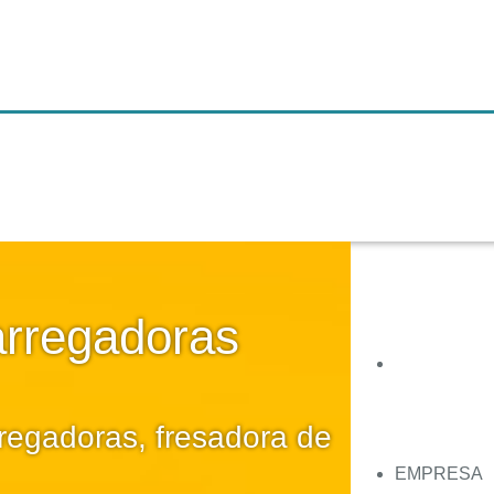
arregadoras
regadoras, fresadora de
EMPRESA