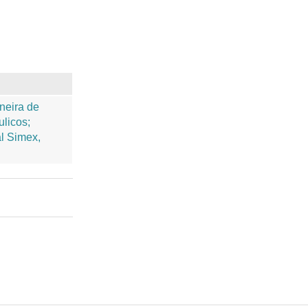
neira de
ulicos;
al Simex,