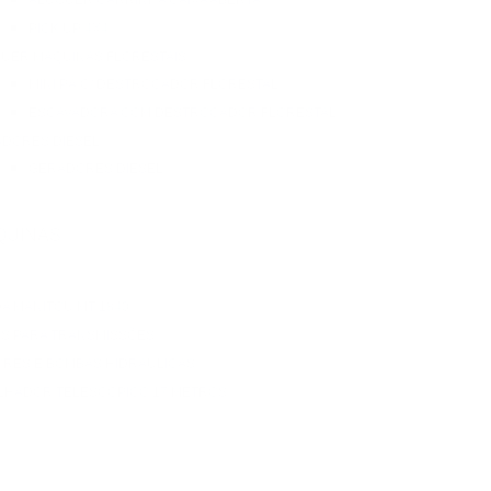
ALUGUER CARRINHA CAIXA ABERTA
PICK UP 4X4
UER MAQUINAS FLORESTAIS
MINI PÁ C/ DESTROÇADOR FLORESTAL
ESCAVADORA COM DESTROÇADOR FLORESTAL
DORES DIESEL
GERADORES DIESEL
QUINAS
A MANITOU MT 1840
S PARA TRANSMISSÕES
RES E BOMBAS HIDRAULICAS
LHADOR TELESCÓPICO 17 METROS