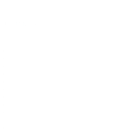
EQUIPAMENTOS
LHADORES TELESCÓPICOS
EMPILHADOR TELESCÓPICO 6MT
EMPILHADOR TELESCÓPICO 17/ 18 MTS
EMPILHADOR TELESCÓPICO ROTATIVO 15MT
EMPILHADOR TELESCÓPICO ROTATIVO DE 16 MTS
EMPILHADOR TELESCÓPICO ROTATIVO 17MT
EMPILHADOR TELESCÓPICO ROTATIVO 18 MTS
EMPILHADOR TELESCÓPICO ROTATIVO 21MT
EMPILHADOR TELESCÓPICO ROTATIVO 25MT
EMPILHADOR TELESCÓPICO ROTATIVO 30 MTS
AVADORAS
MINIGIRATÓRIA DE 1500KG