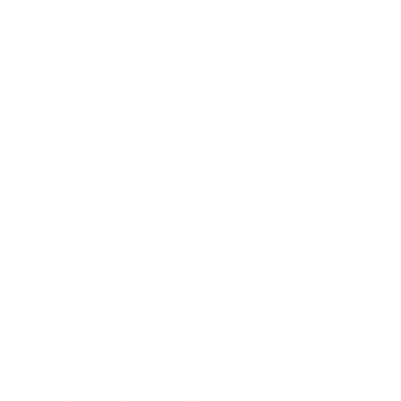
MINIGIRATÓRIA DE 3000KG
MINIGIRATÓRIA DE 5500KG
MINIGIRATÓRIA DE 8000KG
ESCAVADORA 22 TON
ACESSÓRIOS PARA MINIESCAVADORAS
ESCAVADORA DE PNEUS
CARREGADORAS
MINICARREGADORA DE RODAS
MINICARREGADORA DE RASTOS
ACESSÓRIOS PARA MINICARREGADORAS
MINICARREGADORA BOBCAT 1MT LARGURA
AFORMAS ELEVATÓRIAS
PLATAFORMA ELEVATÓRIA DE 16MT
PLATAFORMA ELEVATÓRIA DE 26MT
PLATAFORMA ELEVATÓRIA ARANHA 19MTS
ROESCAVADORAS
UER COMERCIAIS