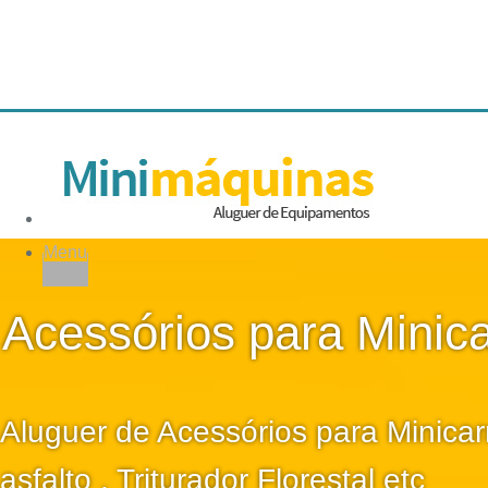
Menu
Acessórios para Minic
Aluguer de Acessórios para Minicar
asfalto , Triturador Florestal etc